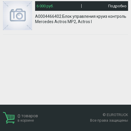
6 000 руб.
Подробно
А0004466402.Блок управления круиз контроль
Mercedes Actros MP2, Actros I
© EUROTRUCK
0
товаров
Все права защищены
в корзине