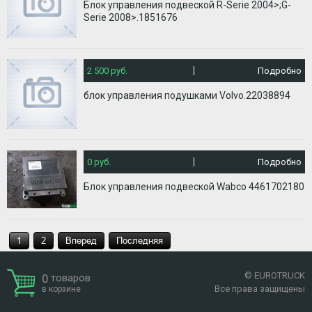
Блок управления подвеской R-Serie 2004>;G-
Serie 2008>.1851676
2 500 руб.
Подробно
блок управления подушками Volvo.22038894
0 руб.
Подробно
Блок управления подвеской Wabco 4461702180
1
2
Вперед
Последняя
© EUROTRUCK
0
товаров
Все права защищены
в корзине