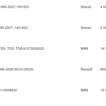
1995-2007;1501631
Scania
4 5
95-2007;.1421622
Scania
2 5
TGS, TGX, TGA.81272026223
MAN
14 
90-2005.5010135230
Renault
800
110008932
MAN
15 