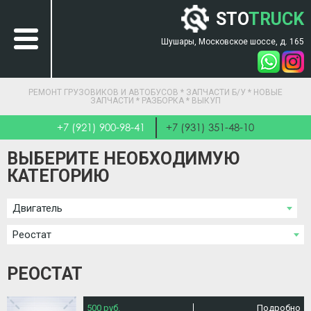
STO
TRUCK
Шушары, Московское шоссе, д. 165
РЕМОНТ ГРУЗОВИКОВ И АВТОБУСОВ * ЗАПЧАСТИ Б/У * НОВЫЕ
ЗАПЧАСТИ * РАЗБОРКА * ВЫКУП
+7 (921) 900-98-41
+7 (931) 351-48-10
ВЫБЕРИТЕ НЕОБХОДИМУЮ
КАТЕГОРИЮ
Двигатель
Реостат
РЕОСТАТ
500 руб.
Подробно